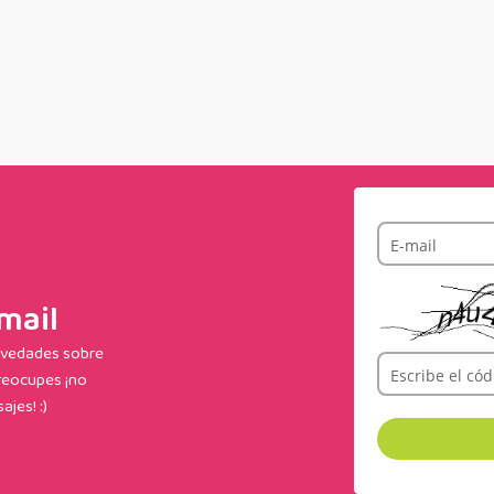
E-mail
mail
novedades sobre
Escribe el cód
reocupes ¡no
ajes! :)