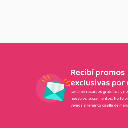
Recibí promos
exclusivas por 
también recursos gratuitos y 
nuestros lanzamientos. No te p
vamos a llenar tu casilla de mens