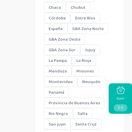
Chaco
Chubut
Córdoba
Entre Ríos
España
GBA Zona Norte
GBA Zona Oeste
GBA Zona Sur
Jujuy
La Pampa
La Rioja
Mendoza
Misiones
Montevideo
Neuquén
Panamá
Item
Provincia de Buenos Aires
$ 0
Rio Negro
Salta
San juan
Santa Cruz