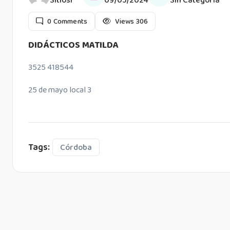
Sitiosi
09/05/2024
Sin Categoría
0
Comments
Views
306
DIDÁCTICOS MATILDA
3525 418544
25 de mayo local 3
Tags:
Córdoba