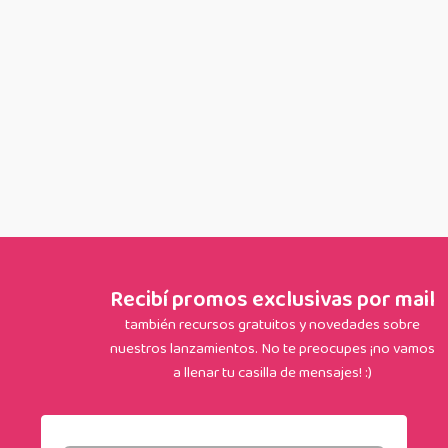
chicos les encanta y a
nosotras las terapeutas
también.
Recibí promos exclusivas por mail
también recursos gratuitos y novedades sobre
nuestros lanzamientos. No te preocupes ¡no vamos
a llenar tu casilla de mensajes! :)