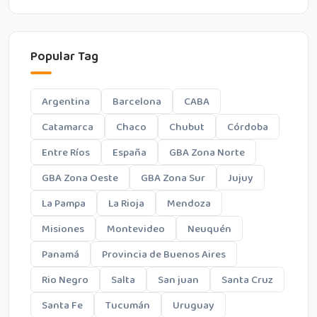
Popular Tag
Argentina
Barcelona
CABA
Catamarca
Chaco
Chubut
Córdoba
Entre Ríos
España
GBA Zona Norte
GBA Zona Oeste
GBA Zona Sur
Jujuy
La Pampa
La Rioja
Mendoza
Misiones
Montevideo
Neuquén
Panamá
Provincia de Buenos Aires
Rio Negro
Salta
San juan
Santa Cruz
Santa Fe
Tucumán
Uruguay